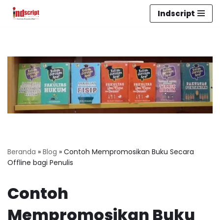
Indscript
Lompat
ke
konten
Beranda
»
Blog
»
Contoh Mempromosikan Buku Secara
Offline bagi Penulis
Contoh
Mempromosikan Buku