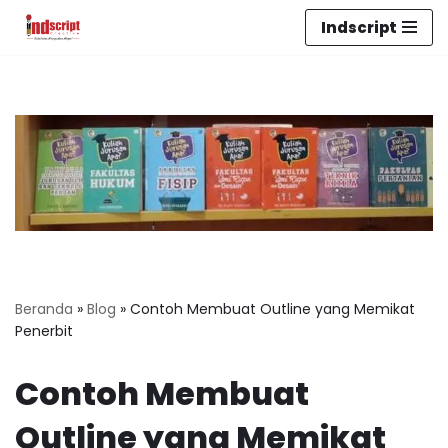
Indscript
Lompat
ke
konten
Beranda
»
Blog
»
Contoh Membuat Outline yang Memikat
Penerbit
Contoh Membuat
Outline yang Memikat