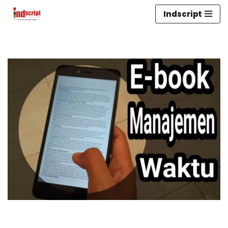
Indscript
Lompat
ke
konten