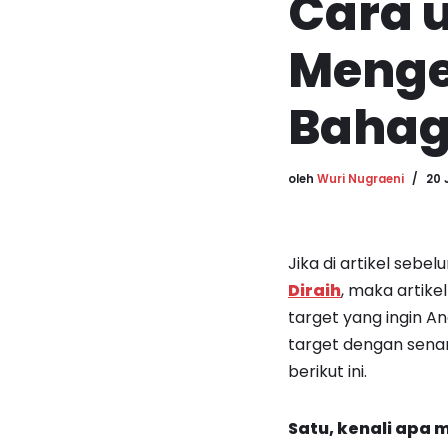
Cara 
Menge
Bahag
oleh
Wuri Nugraeni
20 
Jika di artikel sebe
Diraih
, maka artike
target yang ingin An
target dengan senan
berikut ini.
Satu,
kenali apa
m