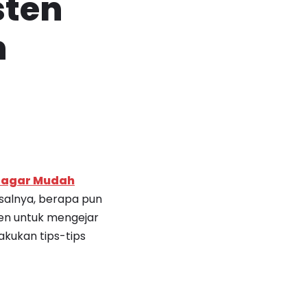
sten
n
 agar Mudah
asalnya, berapa pun
ten untuk mengejar
akukan tips-tips