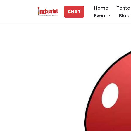
Home
Tenta
CHAT
Event
Blog
Lompat
ke
konten