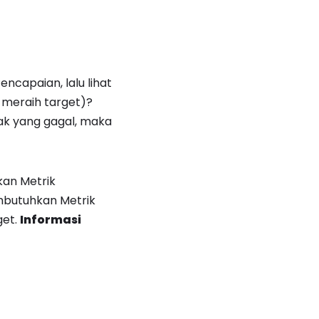
encapaian, lalu lihat
l meraih target)?
yak yang gagal, maka
kan Metrik
mbutuhkan Metrik
get.
Informasi