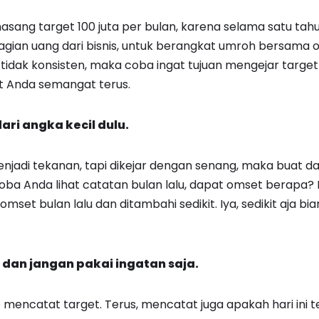
ang target 100 juta per bulan, karena selama satu tahun 
an uang dari bisnis, untuk berangkat umroh bersama or
tidak konsisten, maka coba ingat tujuan mengejar targe
 Anda semangat terus.
ari angka kecil dulu.
enjadi tekanan, tapi dikejar dengan senang, maka buat da
oba Anda lihat catatan bulan lalu, dapat omset berapa? 
omset bulan lalu dan ditambahi sedikit. Iya, sedikit aja bi
t dan jangan pakai ingatan saja.
b mencatat target. Terus, mencatat juga apakah hari ini t