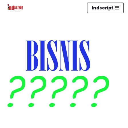
Indscript
Lompat
ke
konten