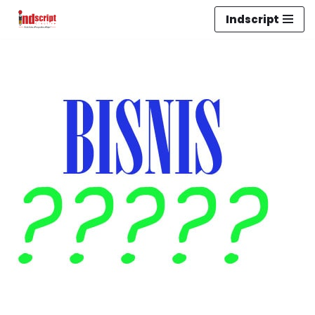
Indscript
Lompat
ke
konten