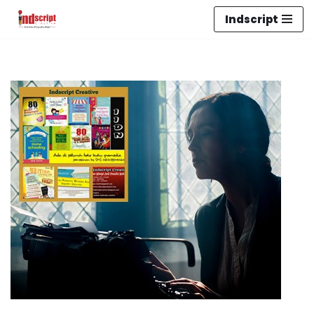
Indscript
Lompat
ke
konten