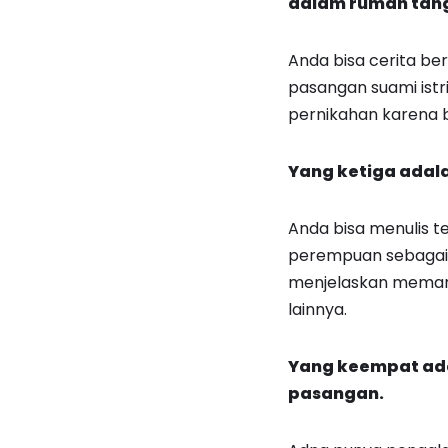
dalam rumah tan
Anda bisa cerita be
pasangan suami istri
pernikahan karena b
Yang ketiga adala
Anda bisa menulis t
perempuan sebagai i
menjelaskan memang
lainnya.
Yang keempat ada
pasangan.