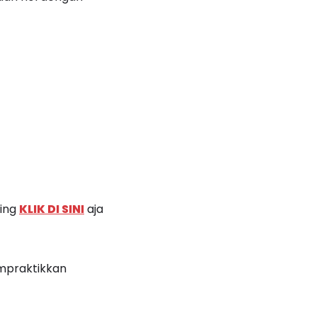
ting
KLIK DI SINI
aja
empraktikkan