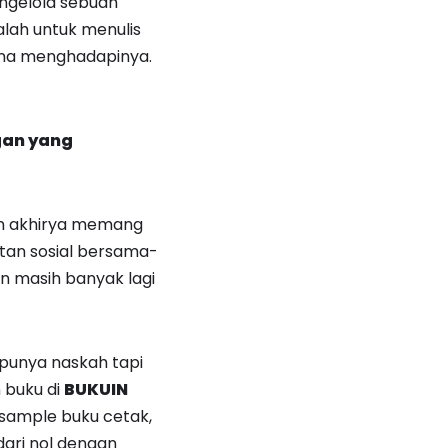
ngelola sebuah
lah untuk menulis
ana menghadapinya.
gan yang
an akhirya memang
tan sosial bersama-
n masih banyak lagi
 punya naskah tapi
 buku di
BUKUIN
2 sample buku cetak,
dari nol dengan