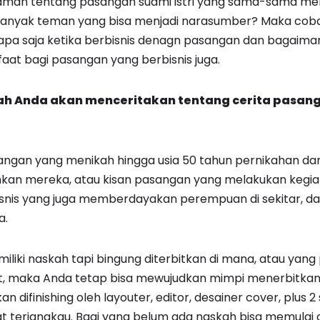
man tentang pasangan suami istri yang sama-sama me
 banyak teman yang bisa menjadi narasumber? Maka coba
apa saja ketika berbisnis denagn pasangan dan bagaim
at bagi pasangan yang berbisnis juga.
ah Anda akan menceritakan tentang cerita pasan
asangan yang menikah hingga usia 50 tahun pernikahan d
an mereka, atau kisan pasangan yang melakukan kegia
snis yang juga memberdayakan perempuan di sekitar, da
a.
iliki naskah tapi bingung diterbitkan di mana, atau yang
it, maka Anda tetap bisa mewujudkan mimpi menerbitkan
n difinishing oleh layouter, editor, desainer cover, plus 
 terjangkau. Bagi yang belum ada naskah bisa memulai 