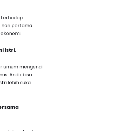
a terhadap
a hari pertama
 ekonomi.
istri.
kter umum mengenai
nus. Anda bisa
ri lebih suka
bersama