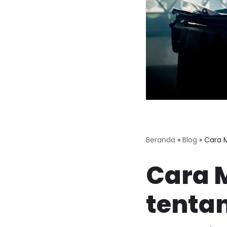
Beranda
»
Blog
»
Cara M
Cara 
tenta