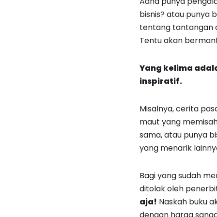
Adna punya pengala
bisnis? atau punya
tentang tantangan 
Tentu akan bermanfa
Yang kelima adal
inspiratif.
Misalnya, cerita p
maut yang memisahk
sama, atau punya bi
yang menarik lainny
Bagi yang sudah mem
ditolak oleh penerb
aja!
Naskah buku aka
dengan harga sangat