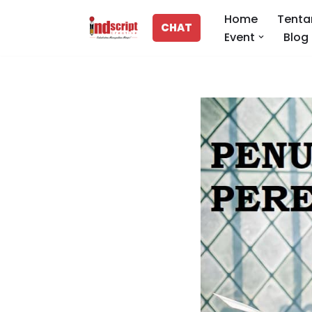
Home
Tenta
CHAT
Event
Blog
Lompat
ke
konten