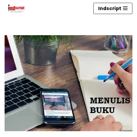
Indscript
Lompat
ke
konten