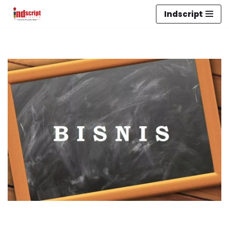
Indscript
Lompat
ke
konten