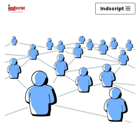
Indscript
Lompat
ke
konten