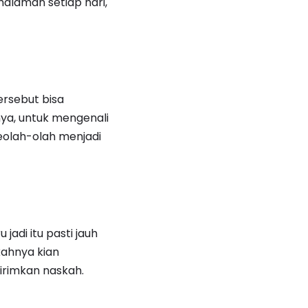
halaman setiap hari,
ersebut bisa
ya, untuk mengenali
olah-olah menjadi
jadi itu pasti jauh
kahnya kian
irimkan naskah.