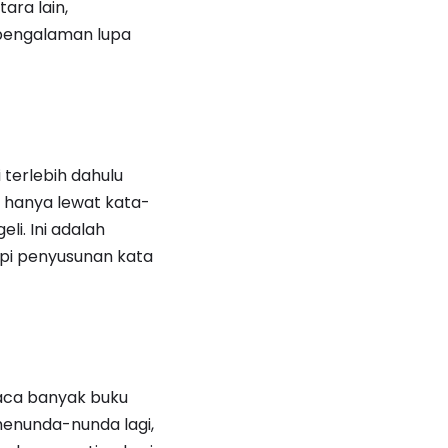
ra lain,
 pengalaman lupa
erlebih dahulu
, hanya lewat kata-
i. Ini adalah
tapi penyusunan kata
aca banyak buku
menunda-nunda lagi,