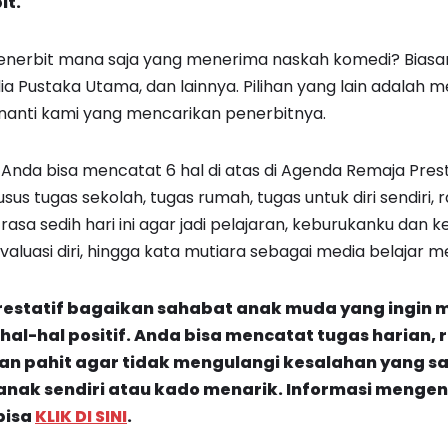
it.
penerbit mana saja yang menerima naskah komedi? Biasa
a Pustaka Utama, dan lainnya. Pilihan yang lain adalah 
g nanti kami yang mencarikan penerbitnya.
Anda bisa mencatat 6 hal di atas di Agenda Remaja Prestat
us tugas sekolah, tugas rumah, tugas untuk diri sendiri, ra
 rasa sedih hari ini agar jadi pelajaran, keburukanku dan 
aluasi diri, hingga kata mutiara sebagai media belajar me
estatif bagaikan sahabat anak muda yang ingin 
l-hal positif. Anda bisa mencatat tugas harian, r
n pahit agar tidak mengulangi kesalahan yang sa
anak sendiri atau kado menarik.
Informasi mengen
bisa
KLIK DI SINI
.