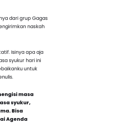
nya dari grup Gagas
mengirimkan naskah
if. Isinya apa aja
sa syukur hari ini
kebaikanku untuk
nulis.
mengisi masa
asa syukur,
ma. Bisa
ai
Agenda