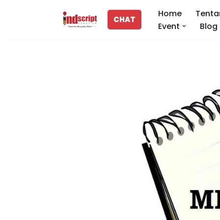
Home
Tenta
CHAT
Event
Blog
Lompat
ke
konten