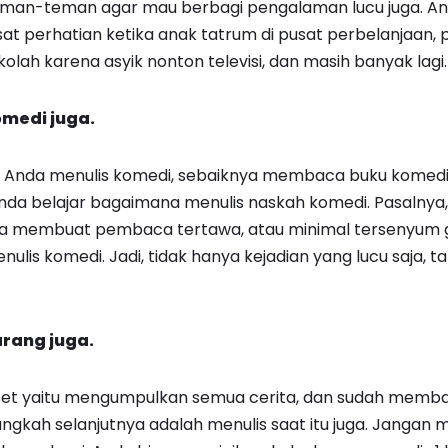
man-teman agar mau berbagi pengalaman lucu juga. Anta
at perhatian ketika anak tatrum di pusat perbelanjaan,
lah karena asyik nonton televisi, dan masih banyak lagi.
omedi juga.
nda menulis komedi, sebaiknya membaca buku komedi t
Anda belajar bagaimana menulis naskah komedi. Pasalnya
sa membuat pembaca tertawa, atau minimal tersenyum gel
ulis komedi. Jadi, tidak hanya kejadian yang lucu saja, 
arang juga.
set yaitu mengumpulkan semua cerita, dan sudah memb
angkah selanjutnya adalah menulis saat itu juga. Jangan 