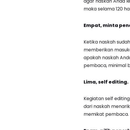
agar naskah Anda lek
maka selama 120 har
Empat, minta pen
Ketika naskah sudah
memberikan masukan
apakah naskah Anda
pembaca, minimal b
Lima, self editing.
Kegiatan self editing
dari naskah menari
memikat pembaca. M