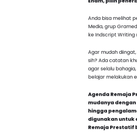
Enam, pilih penerb
Anda bisa melihat 
Media, grup Gramedi
ke Indscript Writin
Agar mudah diingat, 
sih? Ada catatan khus
agar selalu bahagia,
belajar melakukan ev
Agenda Remaja Pr
mudanya dengan ha
hingga pengalama
digunakan untuk 
Remaja Prestatif