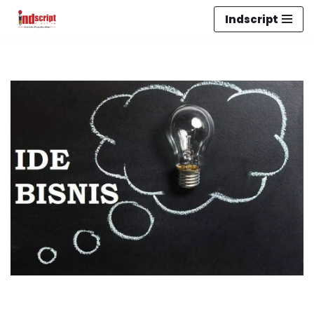
Indscript
Lompat
ke
konten