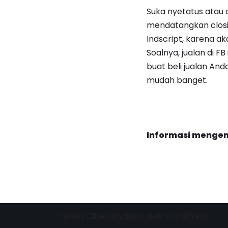
Suka nyetatus atau 
mendatangkan closin
Indscript, karena ak
Soalnya, jualan di FB
buat beli jualan An
mudah banget.
Informasi menge
Neve
| Diberdayakan oleh
WordPress