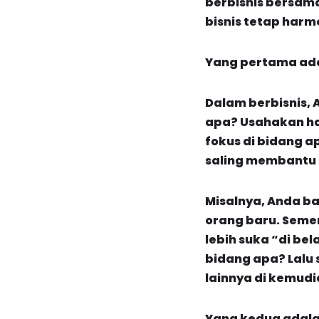
berbisnis bersama
bisnis tetap harmo
Yang pertama ada
Dalam berbisnis,
apa? Usahakan har
fokus di bidang a
saling membantu 
Misalnya, Anda b
orang baru. Seme
lebih suka “di be
bidang apa? Lalu
lainnya di kemudi
Yang kedua adala