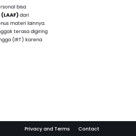
rsonal bisa
 (LAAF)
dari
onus materi lainnya.
nggak terasa digiring
angga (IRT) karena
Privacy and Terms
Contact