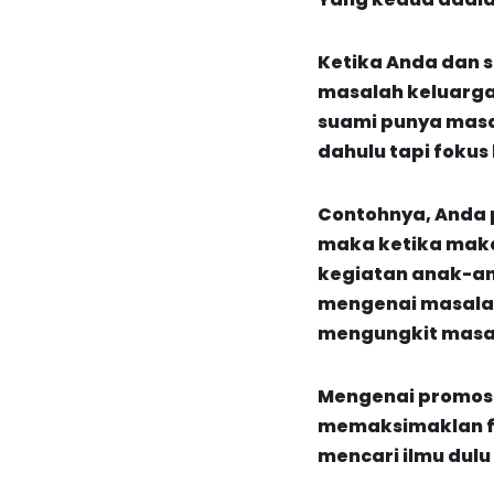
Ketika Anda dan 
masalah keluarga
suami punya masal
dahulu tapi foku
Contohnya, Anda p
maka ketika mak
kegiatan anak-an
mengenai masalah 
mengungkit masala
Mengenai promosi
memaksimaklan fa
mencari ilmu dulu 