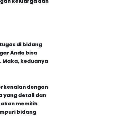
ngan keluarga dan
tugas di bidang
gar Anda bisa
a. Maka, keduanya
erkenalan dengan
 yang detail dan
a akan memilih
ampuri bidang