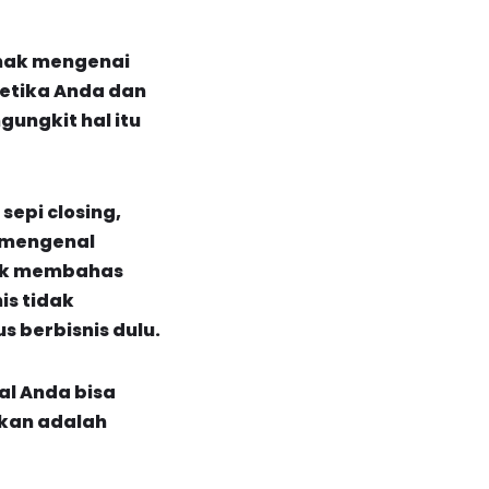
enak mengenai
etika Anda dan
gungkit hal itu
epi closing,
 mengenal
dak membahas
is tidak
 berbisnis dulu.
l Anda bisa
ukan adalah