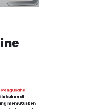
ine
n Pengusaha
ilakukan di
 yang memutusken