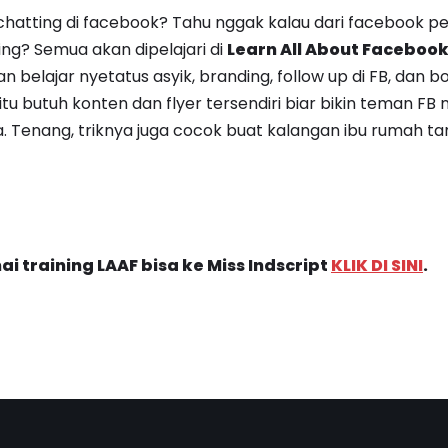
chatting di facebook? Tahu nggak kalau dari facebook pe
g? Semua akan dipelajari di
Learn All About Facebook
an belajar nyetatus asyik, branding, follow up di FB, dan b
 itu butuh konten dan flyer tersendiri biar bikin teman FB 
da. Tenang, triknya juga cocok buat kalangan ibu rumah t
nai
training LAAF
bisa ke Miss Indscript
KLIK DI SINI
.