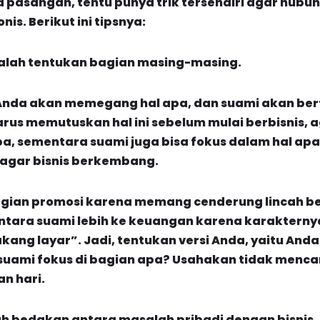
 pasangan, tentu punya trik tersendiri agar hubu
nis. Berikut ini tipsnya:
lah tentukan bagian masing-masing.
 Anda akan memegang hal apa, dan suami akan ber
us memutuskan hal ini sebelum mulai berbisnis, a
pa, sementara suami juga bisa fokus dalam hal ap
agar bisnis berkembang.
agian promosi karena memang cenderung lincah b
ntara suami lebih ke keuangan karena karakternya
lakang layar”. Jadi, tentukan versi Anda, yaitu And
 suami fokus di bagian apa? Usahakan tidak menc
an hari.
h bedakan antara masalah pribadi dengan bisnis.