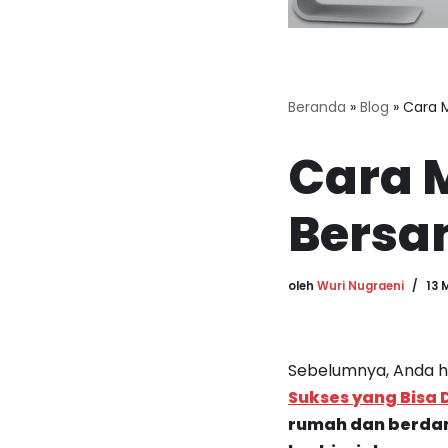
Beranda
»
Blog
»
Cara 
Cara M
Bersa
oleh
Wuri Nugraeni
13 
Sebelumnya, Anda h
Sukses yang Bisa D
rumah dan berdamp