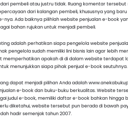
dari pembeli atau justru tidak. Ruang komentar terseb
percayaan dari kalangan pembeli, khususnya yang baru 
-nya. Ada baiknya pilihlah website penjualan e-book yan
agai bahan rujukan untuk menjadi pembeli.
nting adalah perhatikan siapa pengelola website penjual
pihak pengelola sudah memiliki lini bisnis lain agar lebih
 memperhatikan apakah di di dalam website terdapat log
ntuk menunjukkan siapa pihak penjual e-book seutuhnya.
yang dapat menjadi pilihan Anda adalah www.anekabukup
enjualan e-book dan buku-buku berkualitas. Website ters
i judul e-book, memiliki daftar e-book bahkan hingga buk
Perlu diketahui, website tersebut pun berada di bawah pa
dah hadir semenjak tahun 2007.