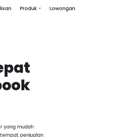
lisan
Produk
Lowongan
epat
book
jar yang mudah
 tempat penjualan