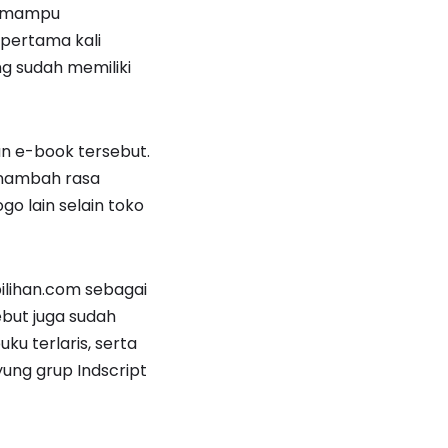
ut mampu
pertama kali
g sudah memiliki
an e-book tersebut.
 menambah rasa
o lain selain toko
ilihan.com sebagai
ebut juga sudah
u terlaris, serta
yung grup Indscript