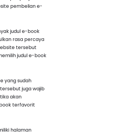
bsite pembelian e-
yak judul e-book
ulkan rasa percaya
ebsite tersebut
emilih judul e-book
ite yang sudah
ersebut juga wajib
etika akan
book terfavorit
iliki halaman