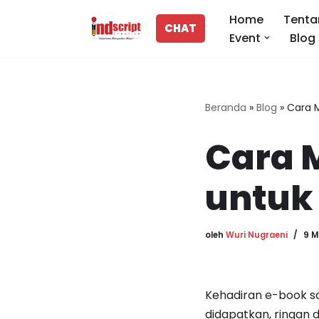
Home
Tenta
CHAT
Event
Blog
Lompat
ke
konten
Beranda
»
Blog
»
Cara 
Cara 
untuk
oleh
Wuri Nugraeni
9 M
Kehadiran e-book s
didapatkan, ringan