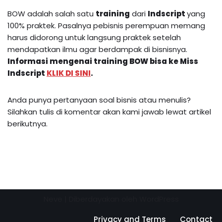
BOW adalah salah satu
training
dari
Indscript
yang
100% praktek. Pasalnya pebisnis perempuan memang
harus didorong untuk langsung praktek setelah
mendapatkan ilmu agar berdampak di bisnisnya.
Informasi mengenai
training BOW
bisa ke Miss
Indscript
KLIK DI SINI
.
Anda punya pertanyaan soal bisnis atau menulis?
Silahkan tulis di komentar akan kami jawab lewat artikel
berikutnya.
Neve
| Diberdayakan oleh
WordPress
Privacy and Terms
Contact