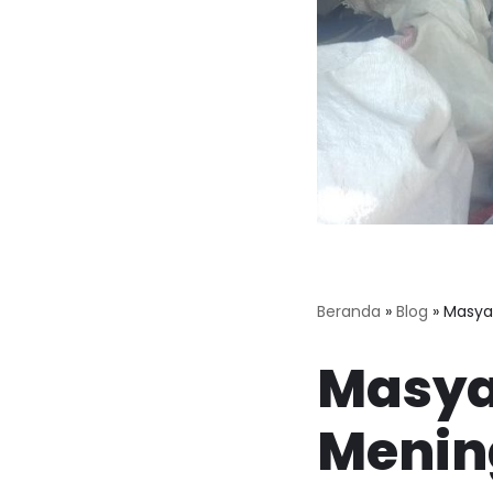
Beranda
»
Blog
»
MasyaA
Masya
Mening