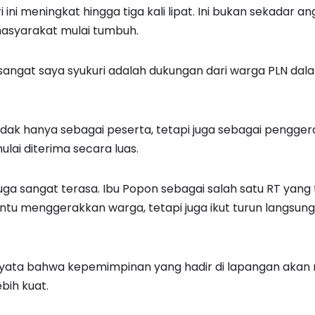
ini meningkat hingga tiga kali lipat. Ini bukan sekadar ang
asyarakat mulai tumbuh.
 sangat saya syukuri adalah dukungan dari warga PLN dal
dak hanya sebagai peserta, tetapi juga sebagai pengger
lai diterima secara luas.
 juga sangat terasa. Ibu Popon sebagai salah satu RT yang 
tu menggerakkan warga, tetapi juga ikut turun langsun
 nyata bahwa kepemimpinan yang hadir di lapangan aka
bih kuat.