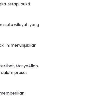
ka, tetapi bukti
am satu wilayah yang
ak. Ini menunjukkan
terlibat, MasyaAllah,
g dalam proses
n memberikan