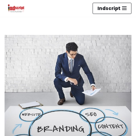
Indscript
Lompat
ke
konten