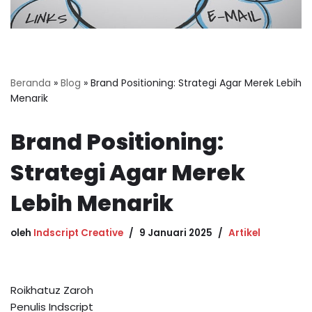
Beranda
»
Blog
»
Brand Positioning: Strategi Agar Merek Lebih
Menarik
Brand Positioning:
Strategi Agar Merek
Lebih Menarik
oleh
Indscript Creative
9 Januari 2025
Artikel
Roikhatuz Zaroh
Penulis Indscript