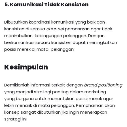
5. Komunikasi Tidak Konsisten
Dibutuhkan koordinasi komunikasi yang baik dan
konsisten di semua
channel
pemasaran agar tidak
menimbulkan kebingungan pelanggan. Dengan
berkomunikasi secara konsisten dapat meningkatkan
posisi merek di mata pelanggan.
Kesimpulan
Demikianlah informasi terkait dengan
brand positioning
yang menjadi strategi penting dalam marketing
yang berguna untuk menentukan posisi merek agar
lebih menarik di mata pelanggan. Pemahaman akan
konsep sangat dibutuhkan jika ingin menerapkan
strategi ini.