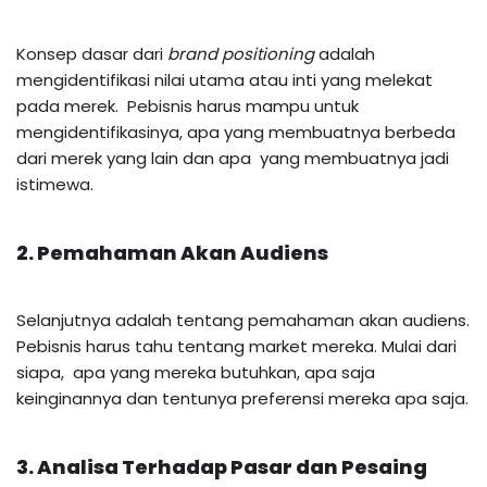
Konsep dasar dari
brand positioning
adalah
mengidentifikasi nilai utama atau inti yang melekat
pada merek. Pebisnis harus mampu untuk
mengidentifikasinya, apa yang membuatnya berbeda
dari merek yang lain dan apa yang membuatnya jadi
istimewa.
2. Pemahaman Akan Audiens
Selanjutnya adalah tentang pemahaman akan audiens.
Pebisnis harus tahu tentang market mereka. Mulai dari
siapa, apa yang mereka butuhkan, apa saja
keinginannya dan tentunya preferensi mereka apa saja.
3. Analisa Terhadap Pasar dan Pesaing