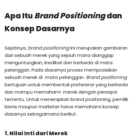
Apa Itu
Brand Positioning
dan
Konsep Dasarnya
Sejatinya,
brand positioning
ini merupakan gambaran
dari sebuah merek yang sejauh mana dianggap
menguntungkan, kredibel dan berbeda di mata
pelanggan. Pada dasarnya proses memposisikan
sebuah merek di mata pelanggan.
Brand positioning
bertujuan untuk membentuk preferensi yang berbeda
dan mampu memahami merek dengan persepsi
tertentu. Untuk menerapkan brand positioning, pemilik
bisnis maupun marketer harus memahami konsep
dasarnya sebagaimana berikut.
1. Nilai Inti dari Merek