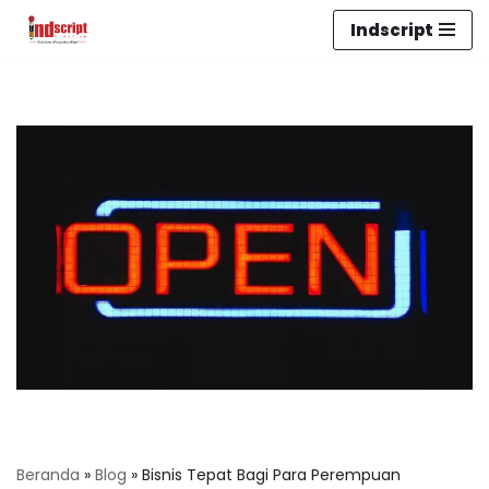
Indscript
Lompat
ke
konten
Beranda
»
Blog
»
Bisnis Tepat Bagi Para Perempuan