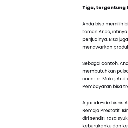
Tiga, tergantung 
Anda bisa memilih b
teman Anda, intinya
penjualnya. Bisa ju
menawarkan produk t
Sebagai contoh, And
membutuhkan pulsa 
counter. Maka, And
Pembayaran bisa tr
Agar ide-ide bisnis 
Remaja Prestatif. Is
diri sendiri, rasa syu
keburukanku dan keb