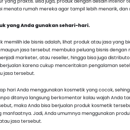
ang praktis. Bisa juga, produk dengan desain interior te
i menata rumah mereka agar tampil lebih menarik, dan m
uk yang Anda gunakan sehari-hari.
k memilih ide bisnis adalah, lihat produk atau jasa yang 
 maupun jasa tersebut membuka peluang bisnis dengan m
jadi marketer, atau reseller, hingga bisa juga distributor
erjualan karena cukup menceritakan pengalaman sete
 jasa tersebut.
tiap hari Anda menggunakan kosmetik yang cocok, sehi
npa ditanya langsung berkomentar kalau wajah Anda ta
ebut, maka Anda bisa berjualan produk kosmetik terseb
 manfaatnya. Jadi, Anda umumnya menggunakan produk
tau jasa tersebut.