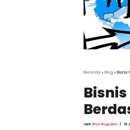
Beranda
»
Blog
»
Bisnis
Bisni
Berda
oleh
Wuri Nugraeni
18 