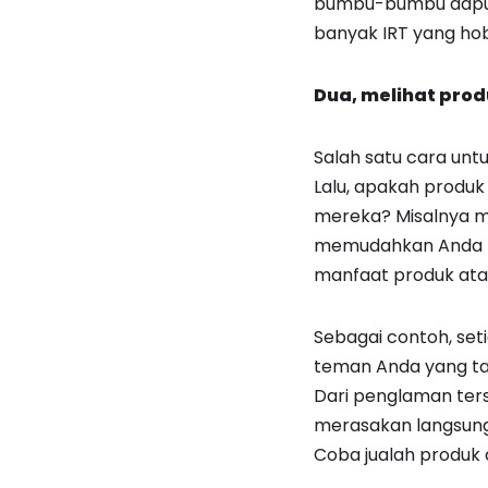
bumbu-bumbu dapur y
banyak IRT yang hob
Dua, melihat prod
Salah satu cara untu
Lalu, apakah produk
mereka? Misalnya men
memudahkan Anda b
manfaat produk atau
Sebagai contoh, se
teman Anda yang ta
Dari penglaman ters
merasakan langsung
Coba jualah produk a