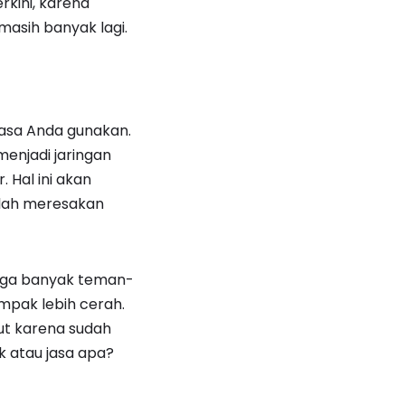
rkini, karena
asih banyak lagi.
biasa Anda gunakan.
enjadi jaringan
. Hal ini akan
lah meresakan
ngga banyak teman-
mpak lebih cerah.
ut karena sudah
 atau jasa apa?