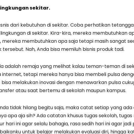
lingkungan sekitar.
isnis dari kebutuhan di sekitar. Coba perhatikan tetangg
 lingkungan di sekitar. Kira-kira, mereka membutuhkan a
ga, mereka membutuhkan apa saja tetapi masih sangat sed
ersebut. Nah, Anda bisa memiluh bisnis produk tadi.
a adalah remaja yang melihat kalau teman-teman di sek
internet, tetapi mereka hanya bisa membeli pulsa den
a bisa melakukan inovasi dengan menawarkan pulsa cukup
ansfer atau saat bertemu di sekolah maupun kampus.
Anda tidak hilang begitu saja, maka catat setiap yang ada
inya apa aja sih? Ada catatan khusus tugas sekolah, tugas
kur hari ini agar selalu bahagia, rasa sedih hari ini agar jadi
aikanku untuk belajar melakukan evaluasi diri, hingga k