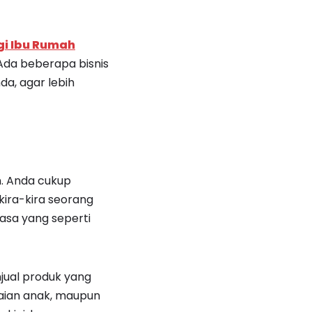
agi Ibu Rumah
 Ada beberapa bisnis
da, agar lebih
. Anda cukup
 kira-kira seorang
asa yang seperti
njual produk yang
kaian anak, maupun