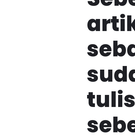
artik
seb
sud
tuli
seb