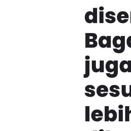
dis
Bag
juga
sesu
leb