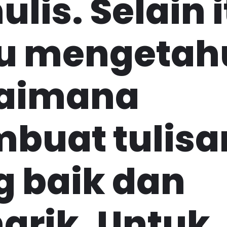
lis. Selain i
lu mengetah
aimana
buat tulisa
g baik dan
arik. Untuk