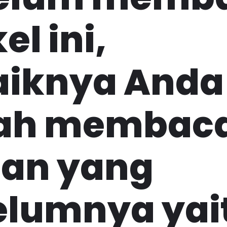
el ini,
aiknya Anda
ah membac
san yang
elumnya yai