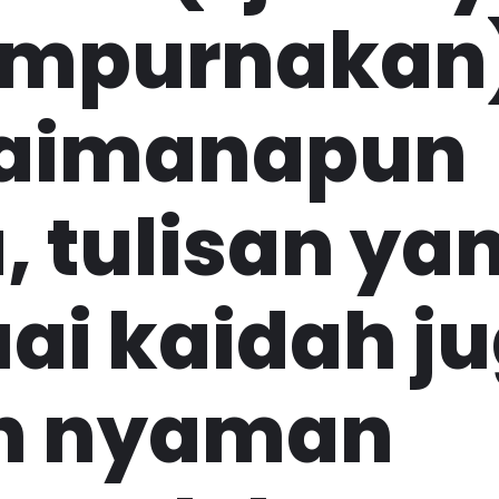
empurnakan
aimanapun
, tulisan ya
ai kaidah j
ih nyaman