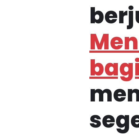
ber
Menu
bagi
mem
sege