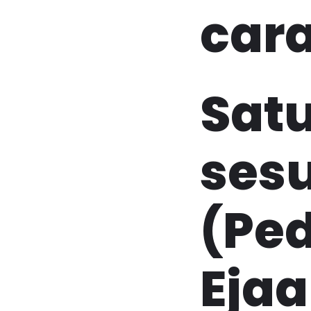
cara
Satu
sesu
(Pe
Eja