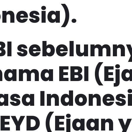
nesia).
BI sebelumn
ama EBI (Ej
asa Indones
EYD (Ejaan 