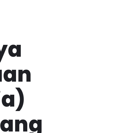
ya
aan
ia)
yang