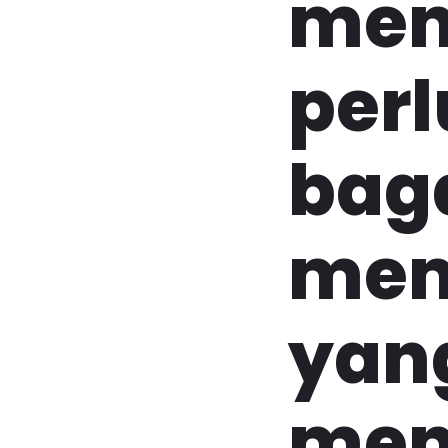
menu
per
bag
mem
yan
men