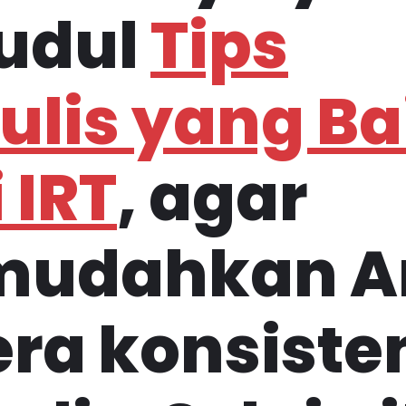
judul
Tips
lis yang Ba
 IRT
, agar
udahkan A
ra konsiste