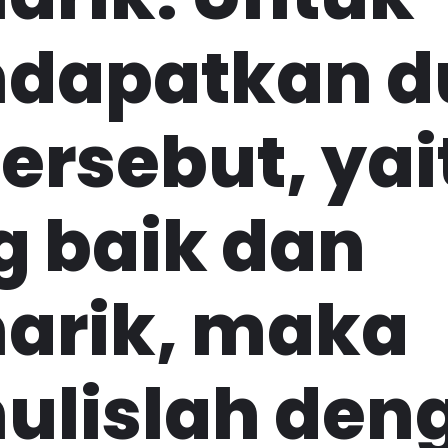
dapatkan d
tersebut, yai
g baik dan
arik, maka
ulislah den