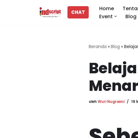
Home
Tenta
CHAT
Event
Blog
Lompat
ke
konten
Beranda
»
Blog
»
Belaja
Belaja
Menar
oleh
Wuri Nugraeni
19 
Seb