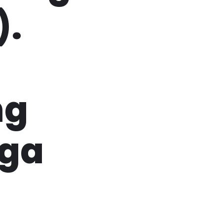
).
ng
uga