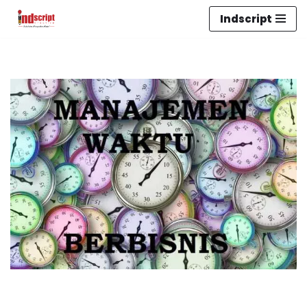
Indscript
Lompat
ke
konten