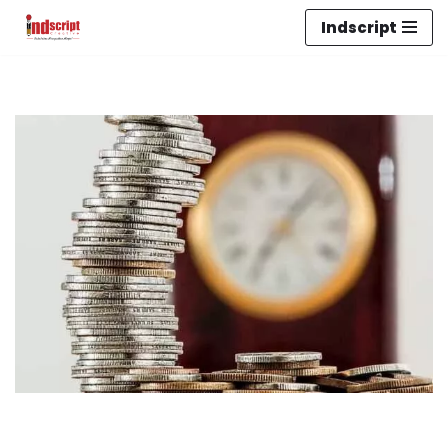
Indscript
Lompat
ke
konten