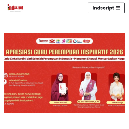
Indscript
Lompat
ke
konten