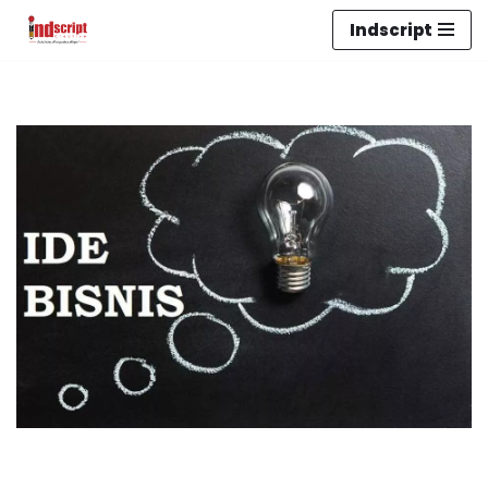
Indscript
Lompat
ke
konten