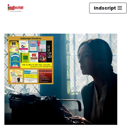
Indscript
Lompat
ke
konten