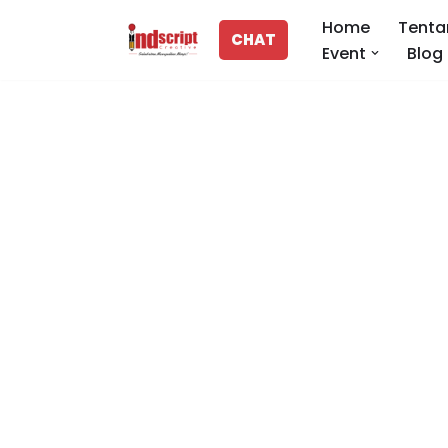
Home
Tenta
CHAT
Event
Blog
Lompat
ke
konten