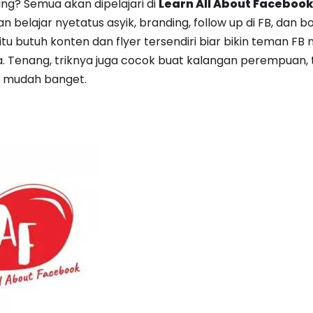
g? Semua akan dipelajari di
Learn All About Facebook
an belajar nyetatus asyik, branding, follow up di FB, dan b
 itu butuh konten dan flyer tersendiri biar bikin teman FB 
da. Tenang, triknya juga cocok buat kalangan perempuan,
a mudah banget.