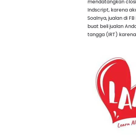
mendatangkan closin
Indscript, karena ak
Soalnya, jualan di FB
buat beli jualan An
tangga (IRT) karen