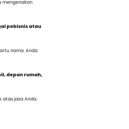
au mengenakan
i pebisnis atau
kartu nama. Anda
il, depan rumah,
 atau jasa Anda.