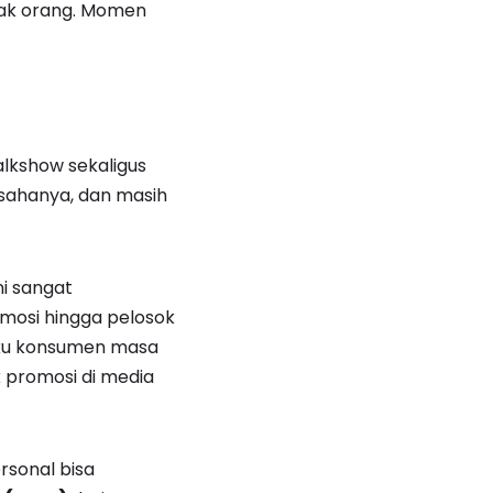
yak orang. Momen
lkshow sekaligus
usahanya, dan masih
ni sangat
omosi hingga pelosok
laku konsumen masa
ik promosi di media
rsonal bisa