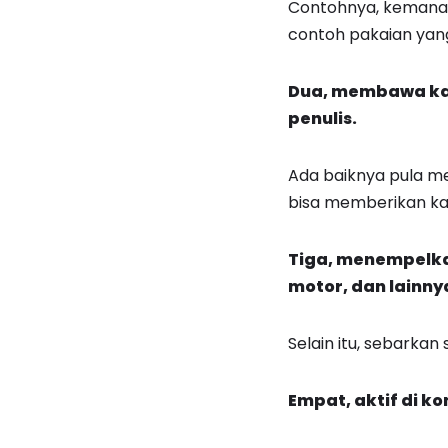
Contohnya, kemanap
contoh pakaian yang
Dua, membawa kar
penulis.
Ada baiknya pula me
bisa memberikan ka
Tiga, menempelka
motor, dan lainny
Selain itu, sebarka
Empat, aktif di k