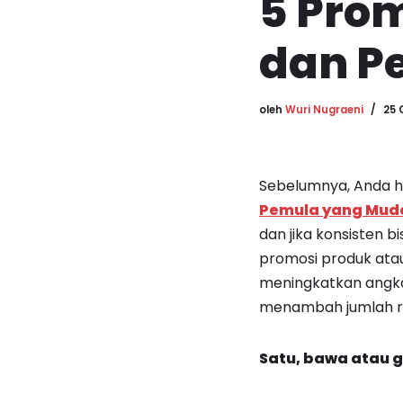
5 Prom
dan Pe
oleh
Wuri Nugraeni
25 
Sebelumnya, Anda h
Pemula yang Mud
dan jika konsisten b
promosi produk ata
meningkatkan angka
menambah jumlah roy
Satu, bawa atau 