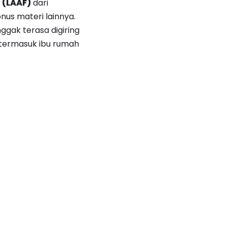
 (LAAF)
dari
onus materi lainnya.
nggak terasa digiring
 termasuk ibu rumah