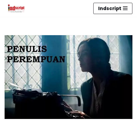
Indscript
Lompat
ke
konten