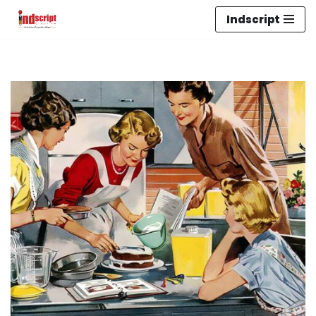
Indscript
Lompat
ke
konten