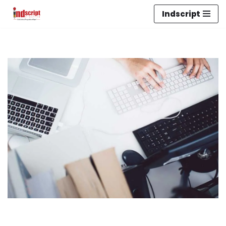
Indscript
Lompat
ke
konten