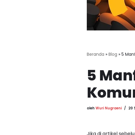
Beranda
»
Blog
»
5 Manf
5 Man
Komun
oleh
Wuri Nugraeni
20 
Jika di artikel sebe