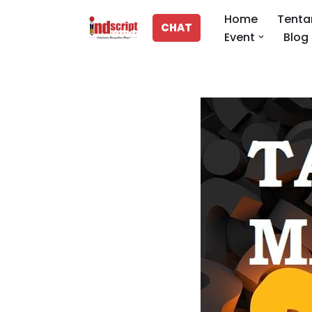
Home
Tenta
CHAT
Event
Blog
Lompat
ke
konten