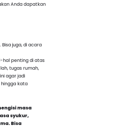
k akan Anda dapatkan
isa juga, di acara
-hal penting di atas
olah, tugas rumah,
ini agar jadi
 hingga kata
mengisi masa
asa syukur,
ma. Bisa