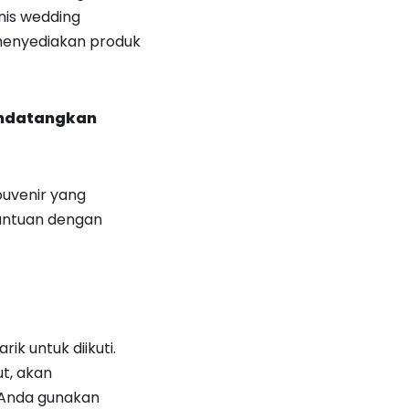
nis wedding
menyediakan produk
endatangkan
uvenir yang
antuan dengan
k untuk diikuti.
t, akan
t Anda gunakan