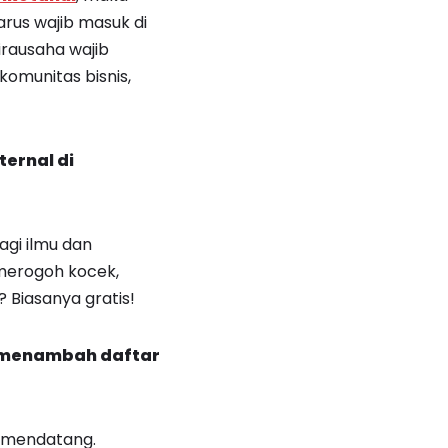
arus wajib masuk di
irausaha wajib
komunitas bisnis,
ternal di
agi ilmu dan
 merogoh kocek,
 Biasanya gratis!
a menambah daftar
a mendatang.