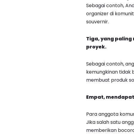
Sebagai contoh, And
organizer di komun
souvernir.
Tiga, yang palin
proyek.
Sebagai contoh, an
kemungkinan tidak 
membuat produk sou
Empat, mendapatk
Para anggota komuni
Jika salah satu an
memberikan bocoran 