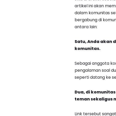
artikel ini akan me
dalam komunitas seb
bergabung di komuni
antara lain:
Satu, Anda akan d
komunitas.
Sebagai anggota kom
pengalaman soal du
seperti datang ke s
Dua, di komunita
teman sekaligus 
Link tersebut sang