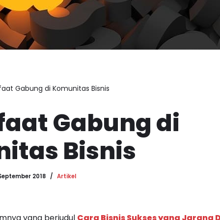
aat Gabung di Komunitas Bisnis
faat Gabung di
itas Bisnis
September 2018
Artikel
lumnya yang berjudul
Cara Bisnis Sukses yang Jarang 