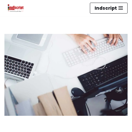
Indscript
Lompat
ke
konten