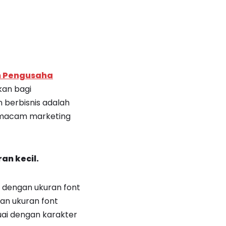
n Pengusaha
kan bagi
n berbisnis adalah
a macam marketing
an kecil.
 dengan ukuran font
an ukuran font
uai dengan karakter