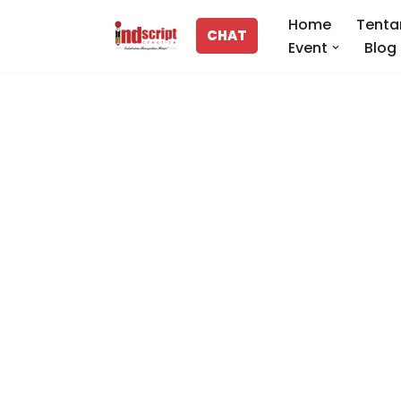
Home
Tenta
CHAT
Event
Blog
Lompat
ke
konten