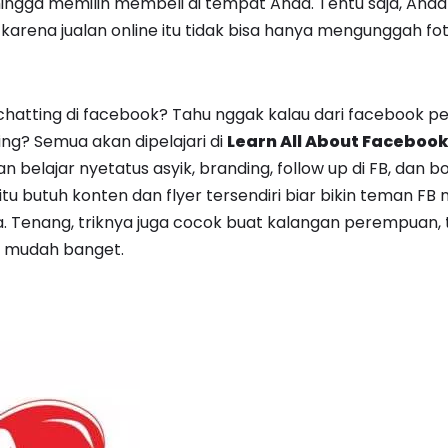
ngga memilih membeli di tempat Anda. Tentu saja, And
, karena jualan online itu tidak bisa hanya mengunggah fo
chatting di facebook? Tahu nggak kalau dari facebook pe
g? Semua akan dipelajari di
Learn All About Facebook
an belajar nyetatus asyik, branding, follow up di FB, dan b
 itu butuh konten dan flyer tersendiri biar bikin teman FB 
da. Tenang, triknya juga cocok buat kalangan perempuan,
a mudah banget.