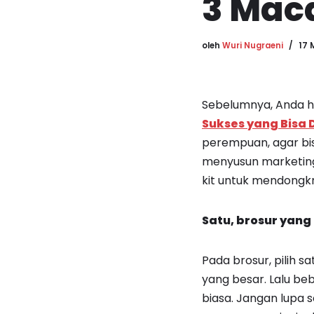
3 Mac
oleh
Wuri Nugraeni
17 
Sebelumnya, Anda h
Sukses yang Bisa D
perempuan, agar bis
menyusun marketing 
kit untuk mendongkr
Satu, brosur yan
Pada brosur, pilih
yang besar. Lalu be
biasa. Jangan lupa 