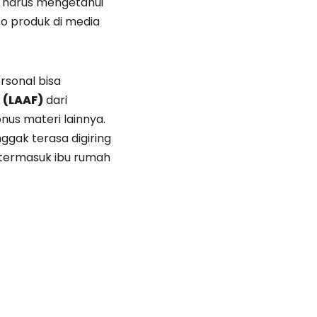
a harus mengetahui
to produk di media
rsonal bisa
 (LAAF)
dari
onus materi lainnya.
nggak terasa digiring
 termasuk ibu rumah