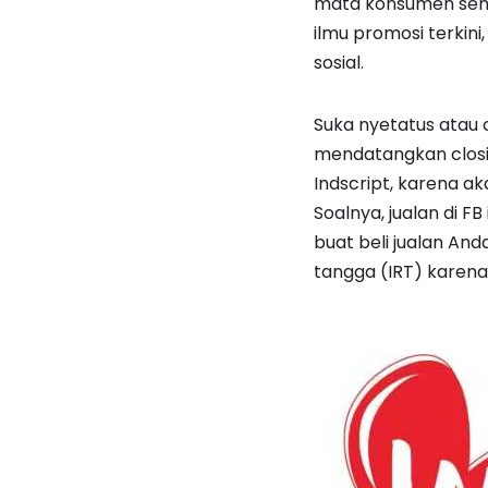
mata konsumen sehi
ilmu promosi terkini
sosial.
Suka nyetatus atau 
mendatangkan closin
Indscript, karena ak
Soalnya, jualan di FB
buat beli jualan An
tangga (IRT) karen